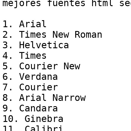
mejores fuentes html se
1. Arial

2. Times New Roman

3. Helvetica

4. Times

5. Courier New

6. Verdana

7. Courier

8. Arial Narrow

9. Candara

10. Ginebra

11. Calibri
