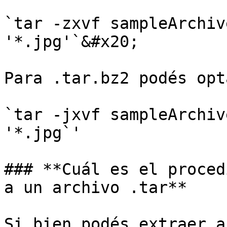
`tar -zxvf sampleArchiv
'*.jpg'`&#x20;

Para .tar.bz2 podés opta
`tar -jxvf sampleArchiv
'*.jpg`'

### **Cuál es el proced
a un archivo .tar**

Si bien podés extraer a