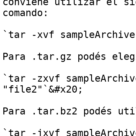
conviene utilizar el si
comando:

`tar -xvf sampleArchive
Para .tar.gz podés elegi
`tar -zxvf sampleArchiv
"file2"`&#x20;

Para .tar.bz2 podés uti
`tar -jxvf sampleArchiv